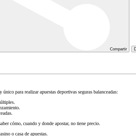
Compartir
D
 y único para realizar apuestas deportivas seguras balanceadas:
últiples.
anzamiento.
ceadas.
 saber cómo, cuando y donde apostar, no tiene precio.
casino o casa de apuestas.