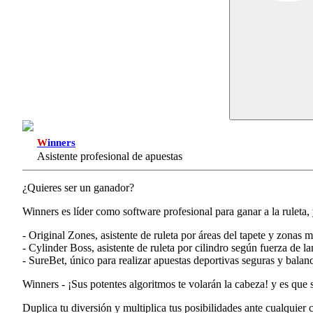
W
inners
Asistente profesional de apuestas
¿Quieres ser un ganador?
Winners es líder como software profesional para ganar a la ruleta,
- Original Zones, asistente de ruleta por áreas del tapete y zonas m
- Cylinder Boss, asistente de ruleta por cilindro según fuerza de l
- SureBet, único para realizar apuestas deportivas seguras y balan
Winners - ¡Sus potentes algoritmos te volarán la cabeza! y es que
Duplica tu diversión y multiplica tus posibilidades ante cualquier 