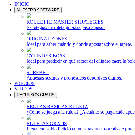
INICIO
NUESTRO SOFTWARE
ROULETTE MASTER STRATEGIES
Estrategias de ruleta guiadas paso a paso.
ORIGINAL ZONES
Ideal para saber cuándo y dónde apostar sobre el tapete.
CYLINDER BOSS
Ideal para predecir en qué sector del cilindro caerá la bola
SUREBET
Apuestas seguras y pronósticos deportivos diarios.
PRECIOS
VIDEOS
RECURSOS GRATIS
REGLAS BÁSICAS RULETA
¿Cómo se juega a la ruleta? ¿A cuánto se paga cada apue
RULETAS GRATIS
Juega con saldo ficticio en nuestras ruletas gratis de prue