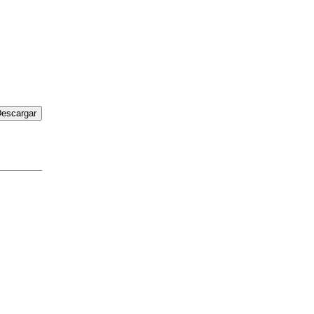
escargar