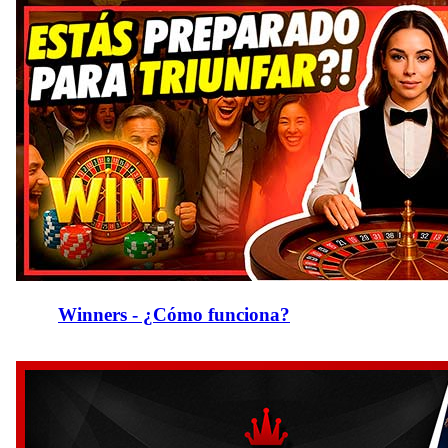
Winners - ¿Cómo funciona?