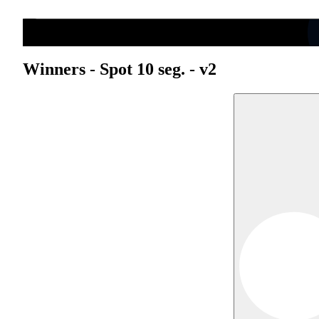
Winners - Spot 10 seg. - v2