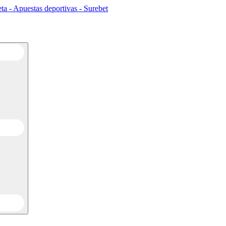
tware de ruleta y apuestas deportivas en tus
amiento, como funciona, tutoriales, sesiones reales, ses