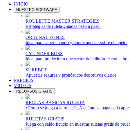
INICIO
NUESTRO SOFTWARE
ROULETTE MASTER STRATEGIES
Estrategias de ruleta guiadas paso a paso.
ORIGINAL ZONES
Ideal para saber cuándo y dónde apostar sobre el tapete.
CYLINDER BOSS
Ideal para predecir en qué sector del cilindro caerá la bola
SUREBET
Apuestas seguras y pronósticos deportivos diarios.
PRECIOS
VIDEOS
RECURSOS GRATIS
REGLAS BÁSICAS RULETA
¿Cómo se juega a la ruleta? ¿A cuánto se paga cada apue
RULETAS GRATIS
Juega con saldo ficticio en nuestras ruletas gratis de prue