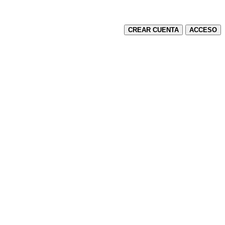
CREAR CUENTA
ACCESO
 videos.¡Contacta con nosotros para
ion real, software, ruleta, jugando a la ruleta, apuestas