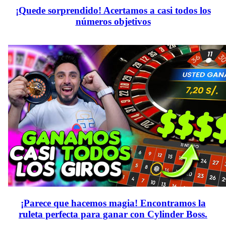
¡Quede sorprendido! Acertamos a casi todos los
números objetivos
¡Parece que hacemos magia! Encontramos la
ruleta perfecta para ganar con Cylinder Boss.