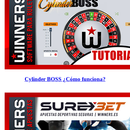
Cylinder BOSS ¿Cómo funciona?