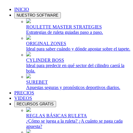
INICIO
NUESTRO SOFTWARE
ROULETTE MASTER STRATEGIES
Estrategias de ruleta guiadas paso a paso.
ORIGINAL ZONES
Ideal para saber cuándo y dónde apostar sobre el tapete.
CYLINDER BOSS
Ideal para predecir en qué sector del cilindro caerá la
bola.
SUREBET
Apuestas seguras y pronósticos deportivos diarios.
PRECIOS
VIDEOS
RECURSOS GRATIS
REGLAS BÁSICAS RULETA
¿Cómo se juega a la ruleta? ¿A cuánto se paga cada
apuesta?