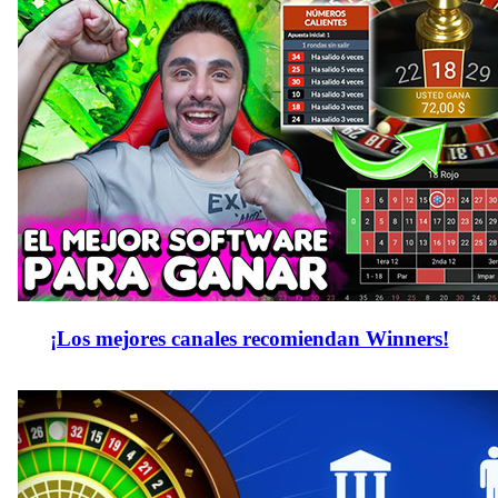
¡Los mejores canales recomiendan Winners!