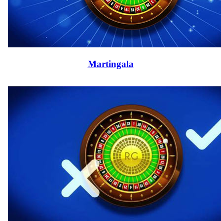
Martingala