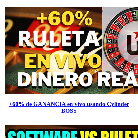
+60% de GANANCIA en vivo usando Cylinder
BOSS