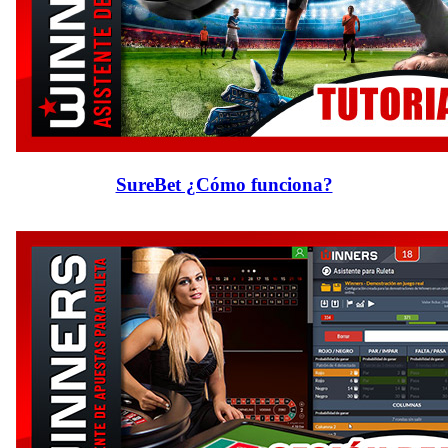
SureBet ¿Cómo funciona?