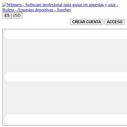
Nuevo sistema del cañón para
ES
| USD
ganar en la ruleta
CREAR CUENTA
ACCESO
winners, videos, videos winners, winners videos,
funcionamiento, como funciona, tutoriales, sesiones
reales, sesion real, software, ruleta, jugando a la
ruleta, apuestas deportivas seguras, surebet