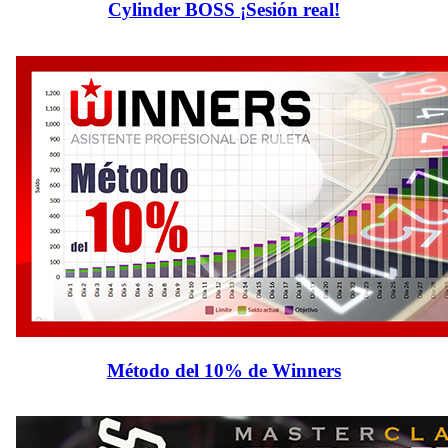
Cylinder BOSS ¡Sesión real!
Método del 10% de Winners