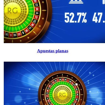
Apuestas planas