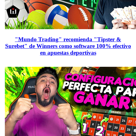
"Mundo Trading" recomienda "Tipster &
Surebet" de Winners como software 100% efectivo
en apuestas deportivas