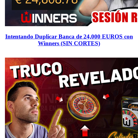
Intentando Duplicar Banca de 24,000 EUROS con
Winners (SIN CORTES)