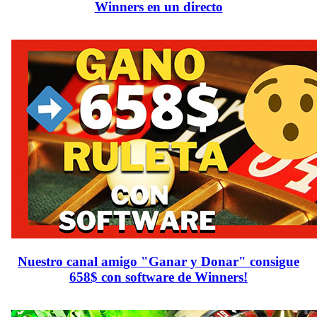
Winners en un directo
Nuestro canal amigo "Ganar y Donar" consigue
658$ con software de Winners!