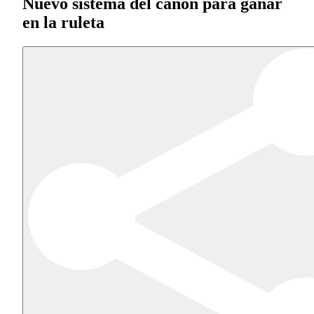
Nuevo sistema del cañón para ganar
en la ruleta