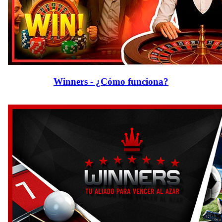
Winners - ¿Cómo funciona?