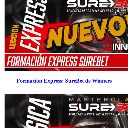
Formación Express: SureBet de Winners