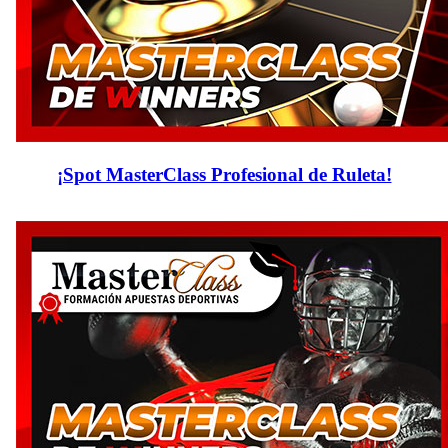
¡Spot MasterClass Profesional de Ruleta!