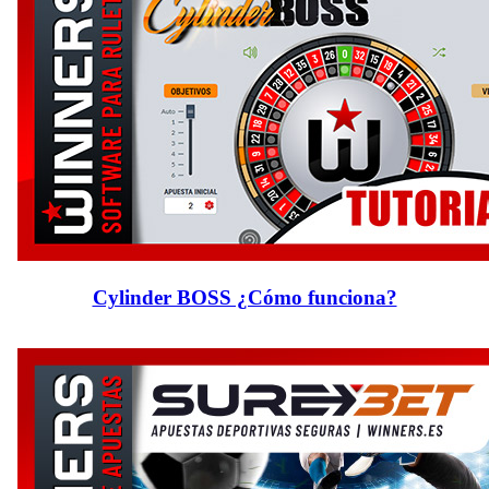
Cylinder BOSS ¿Cómo funciona?