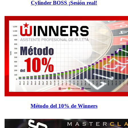
Cylinder BOSS ¡Sesión real!
Método del 10% de Winners