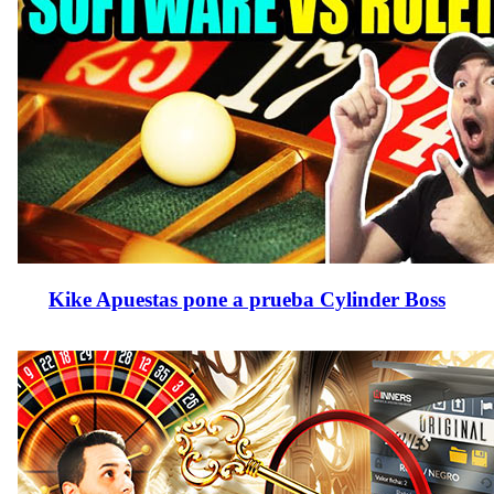
Kike Apuestas pone a prueba Cylinder Boss