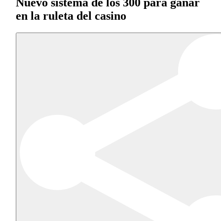
Nuevo sistema de los 300 para ganar
en la ruleta del casino