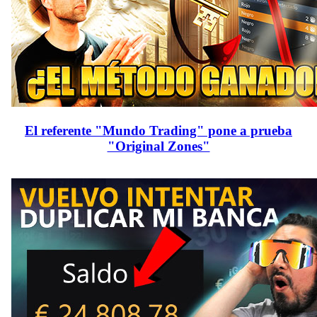
El referente "Mundo Trading" pone a prueba
"Original Zones"