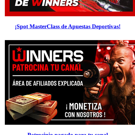
¡Spot MasterClass de Apuestas Deportivas!
Patrocinio pagado para tu canal