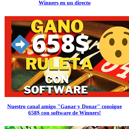
Winners en un directo
Nuestro canal amigo "Ganar y Donar" consigue
658$ con software de Winners!