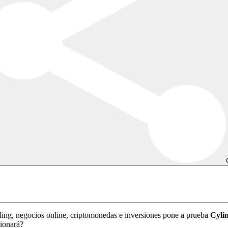
ading, negocios online, criptomonedas e inversiones pone a prueba
Cyli
cionará?