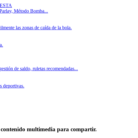
UESTA
 Parlay, Método Bomba...
ilmente las zonas de caída de la bola.
a.
gestión de saldo, ruletas recomendadas...
s deportivas.
 y contenido multimedia para compartir.