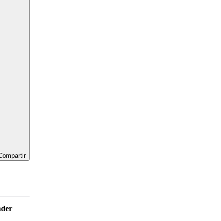
Compartir
nder