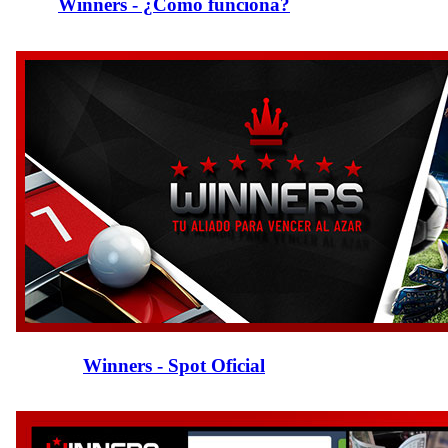
Winners - ¿Cómo funciona?
Winners - Spot Oficial