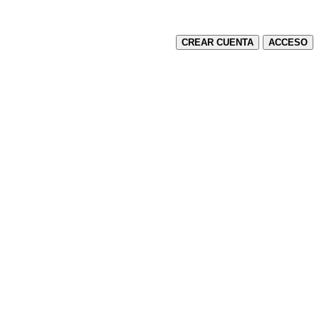
CREAR CUENTA
ACCESO
 criptomonedas e inversiones pone a prueba
ion real, software, ruleta, jugando a la ruleta, apuestas