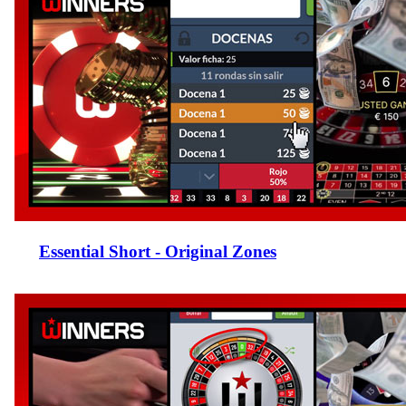
Essential Short - Original Zones