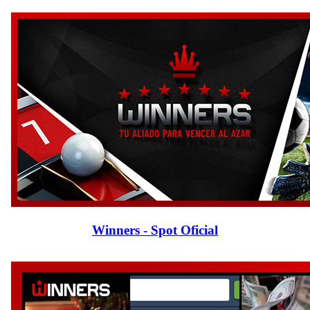
Winners - Spot Oficial