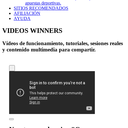
apuestas deportivas.
SITIOS RECOMENDADOS
AFILIACIÓN
AYUDA
VIDEOS WINNERS
Vídeos de funcionamiento, tutoriales, sesiones reales
y contenido multimedia para compartir.