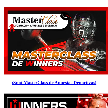
¡Spot MasterClass de Apuestas Deportivas!