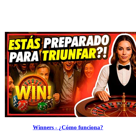
Winners - ¿Cómo funciona?