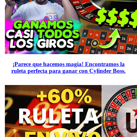
¡Parece que hacemos magia! Encontramos la
ruleta perfecta para ganar con Cylinder Boss.