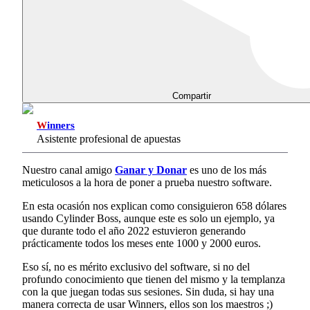
Compartir
W
inners
Asistente profesional de apuestas
Nuestro canal amigo
Ganar y Donar
es uno de los más
meticulosos a la hora de poner a prueba nuestro software.
En esta ocasión nos explican como consiguieron 658 dólares
usando Cylinder Boss, aunque este es solo un ejemplo, ya
que durante todo el año 2022 estuvieron generando
prácticamente todos los meses ente 1000 y 2000 euros.
Eso sí, no es mérito exclusivo del software, si no del
profundo conocimiento que tienen del mismo y la templanza
con la que juegan todas sus sesiones. Sin duda, si hay una
manera correcta de usar Winners, ellos son los maestros ;)