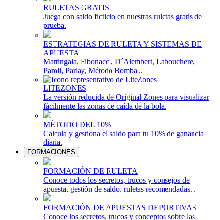
RULETAS GRATIS
Juega con saldo ficticio en nuestras ruletas gratis de
prueba.
ESTRATEGIAS DE RULETA Y SISTEMAS DE
APUESTA
Martingala, Fibonacci, D´Alembert, Labouchere,
Paroli, Parlay, Método Bomba...
LITEZONES
La versión reducida de Original Zones para visualizar
fácilmente las zonas de caída de la bola.
MÉTODO DEL 10%
Calcula y gestiona el saldo para tu 10% de ganancia
diaria.
FORMACIONES
FORMACIÓN DE RULETA
Conoce todos los secretos, trucos y consejos de
apuesta, gestión de saldo, ruletas recomendadas...
FORMACIÓN DE APUESTAS DEPORTIVAS
Conoce los secretos, trucos y conceptos sobre las