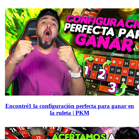
Encontré1 la configuración perfecta para ganar en
la ruleta | PKM