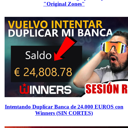
"Original Zones"
Intentando Duplicar Banca de 24,000 EUROS con
Winners (SIN CORTES)