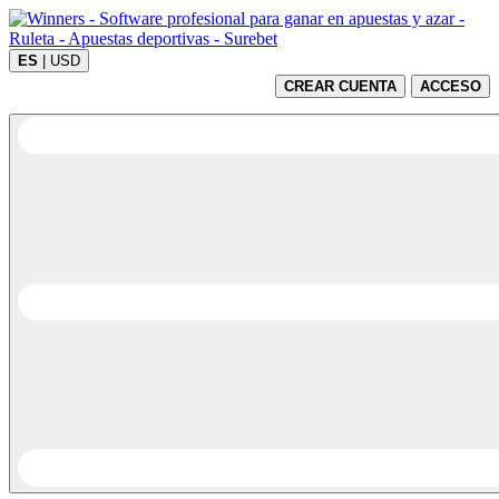
Nuestro canal amigo "Ganar y
ES
| USD
Donar" consigue 658$ con
CREAR CUENTA
ACCESO
software de Winners!
Nuestro canal amigo Ganar y Donar es uno
de los más meticulosos a la hora de poner a
prueba nuestro software.En esta ocasión
nos explican como consiguieron 658 dólares
usando Cylinder Boss, aunque este es solo
un ejemplo, ya que durante todo el año
2022 estuvieron generando prácticamente
todos los meses ente 1000 y 2000 euros.Eso
sí, no es mérito exclusivo del software, si no
del profundo conocimiento que tienen del
mismo y la templanza con la que juegan