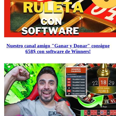
Nuestro canal amigo "Ganar y Donar" consigue
658$ con software de Winners!