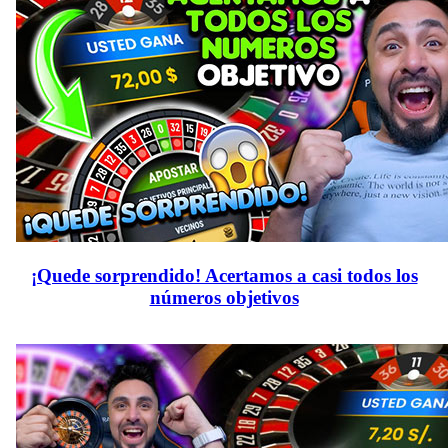
¡Quede sorprendido! Acertamos a casi todos los
números objetivos