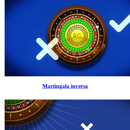
Martingala inversa