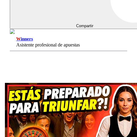
Compartir
W
inners
Asistente profesional de apuestas