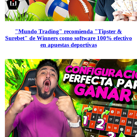
"Mundo Trading" recomienda "Tipster &
Surebet" de Winners como software 100% efectivo
en apuestas deportivas