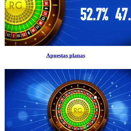
Apuestas planas