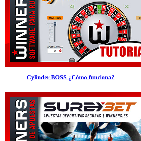
Cylinder BOSS ¿Cómo funciona?