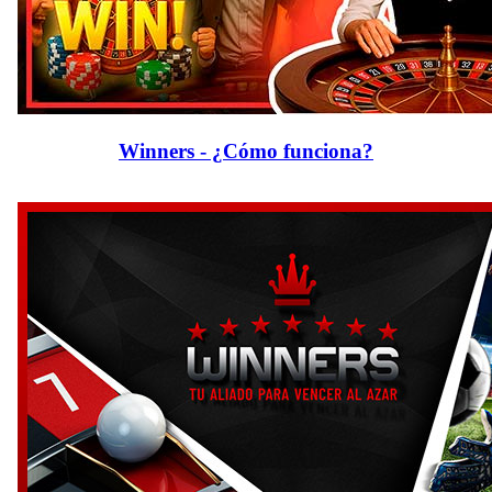
Winners - ¿Cómo funciona?