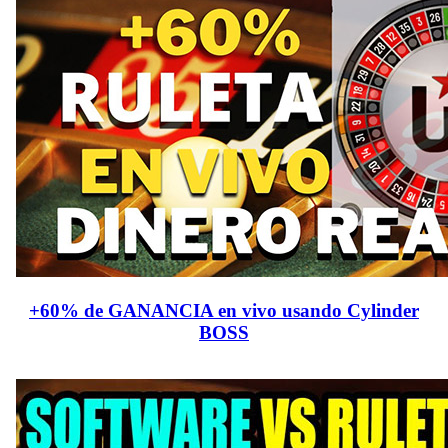
+60% de GANANCIA en vivo usando Cylinder
BOSS