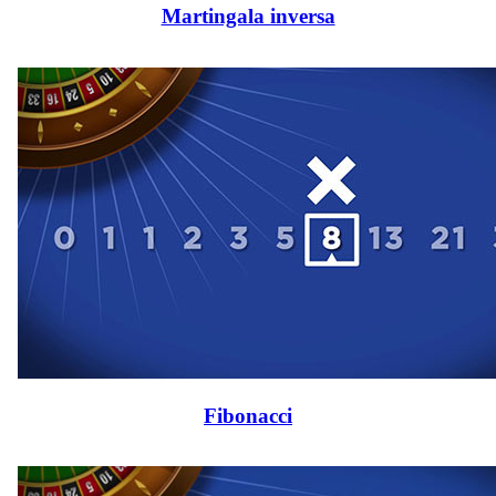
Martingala inversa
Fibonacci