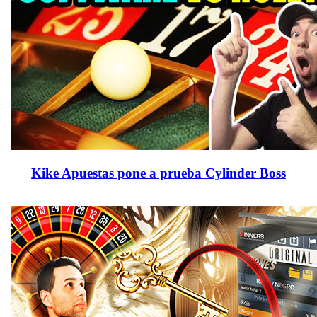
Kike Apuestas pone a prueba Cylinder Boss