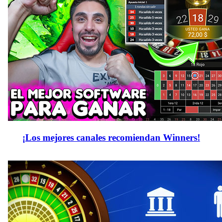
¡Los mejores canales recomiendan Winners!