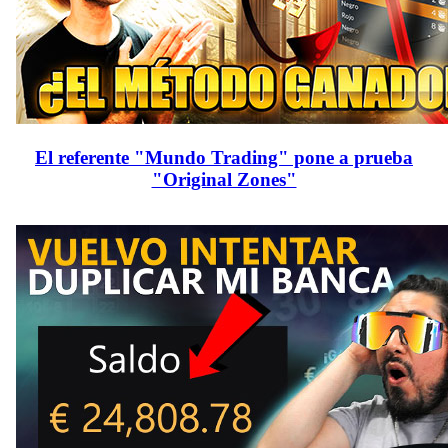
El referente "Mundo Trading" pone a prueba
"Original Zones"