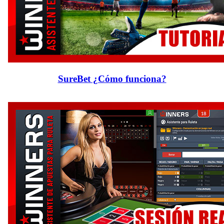
SureBet ¿Cómo funciona?