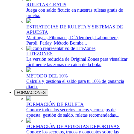
RULETAS GRATIS
Juega con saldo ficticio en nuestras ruletas gratis de
prueba.
ESTRATEGIAS DE RULETA Y SISTEMAS DE
APUESTA
Martingala, Fibonacci, D´Alembert, Labouchere,
Paroli, Parlay, Método Bomba...
LITEZONES
La versión reducida de Original Zones para visualizar
fácilmente las zonas de caída de la bola.
MÉTODO DEL 10%
Calcula y gestiona el saldo para tu 10% de ganancia
diaria.
FORMACIONES
FORMACIÓN DE RULETA
Conoce todos los secretos, trucos y consejos de
apuesta, gestión de saldo, ruletas recomendadas...
FORMACIÓN DE APUESTAS DEPORTIVAS
Conoce los secretos, trucos y conceptos sobre las