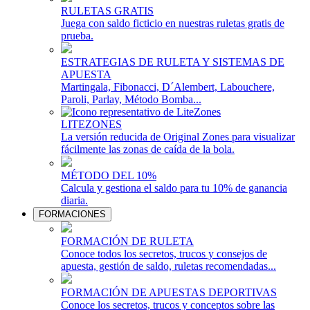
RULETAS GRATIS
Juega con saldo ficticio en nuestras ruletas gratis de
prueba.
ESTRATEGIAS DE RULETA Y SISTEMAS DE
APUESTA
Martingala, Fibonacci, D´Alembert, Labouchere,
Paroli, Parlay, Método Bomba...
LITEZONES
La versión reducida de Original Zones para visualizar
fácilmente las zonas de caída de la bola.
MÉTODO DEL 10%
Calcula y gestiona el saldo para tu 10% de ganancia
diaria.
FORMACIONES
FORMACIÓN DE RULETA
Conoce todos los secretos, trucos y consejos de
apuesta, gestión de saldo, ruletas recomendadas...
FORMACIÓN DE APUESTAS DEPORTIVAS
Conoce los secretos, trucos y conceptos sobre las