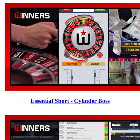
Essential Short - Cylinder Boss