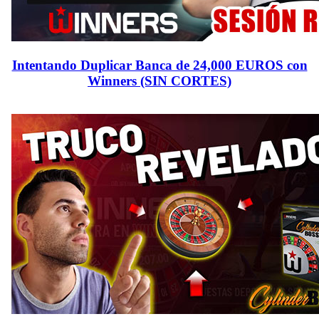
Intentando Duplicar Banca de 24,000 EUROS con
Winners (SIN CORTES)