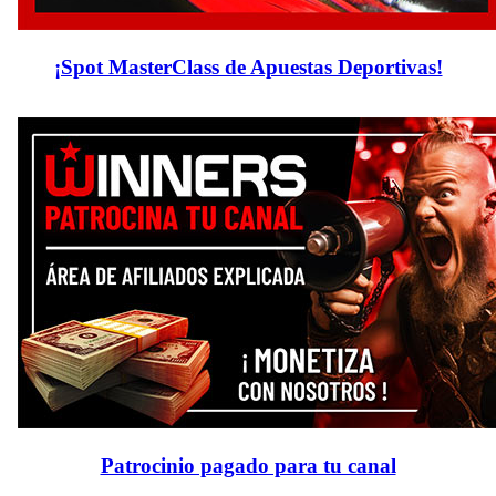
¡Spot MasterClass de Apuestas Deportivas!
Patrocinio pagado para tu canal