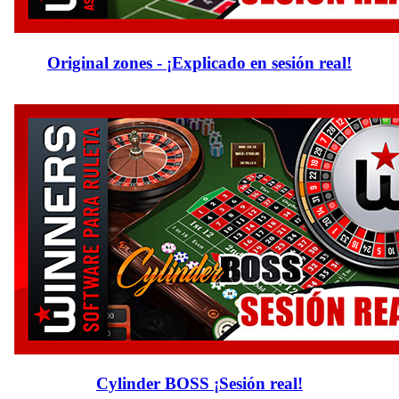
Original zones - ¡Explicado en sesión real!
Cylinder BOSS ¡Sesión real!