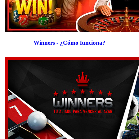
Winners - ¿Cómo funciona?