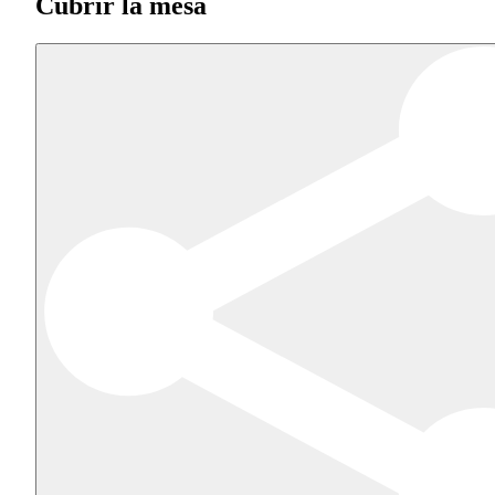
Cubrir la mesa