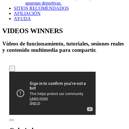
apuestas deportivas.
SITIOS RECOMENDADOS
AFILIACIÓN
AYUDA
VIDEOS WINNERS
Vídeos de funcionamiento, tutoriales, sesiones reales
y contenido multimedia para compartir.