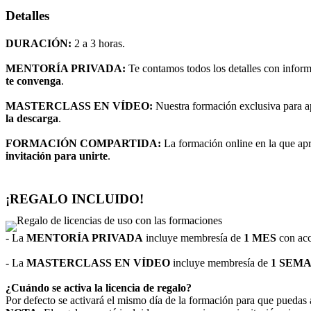
Detalles
DURACIÓN:
2 a 3 horas.
MENTORÍA PRIVADA:
Te contamos todos los detalles con informac
te convenga
.
MASTERCLASS EN VÍDEO:
Nuestra formación exclusiva para a
la descarga
.
FORMACIÓN COMPARTIDA:
La formación online en la que apr
invitación para unirte
.
¡REGALO INCLUIDO!
- La
MENTORÍA PRIVADA
incluye membresía de
1 MES
con ac
- La
MASTERCLASS EN VÍDEO
incluye membresía de
1 SEM
¿Cuándo se activa la licencia de regalo?
Por defecto se activará el mismo día de la formación para que puedas a