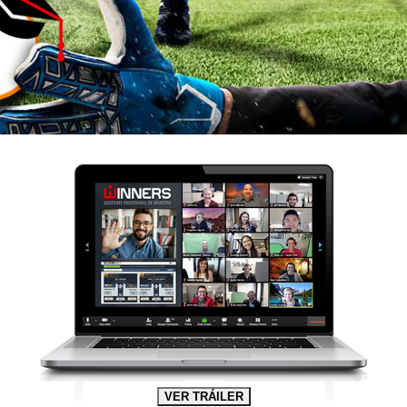
VER TRÁILER