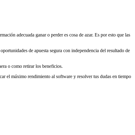
ormación adecuada ganar o perder es cosa de azar. Es por esto que las
s oportunidades de apuesta segura con independencia del resultado de
ra o como retirar los beneficios.
sacar el máximo rendimiento al software y resolver tus dudas en tiempo