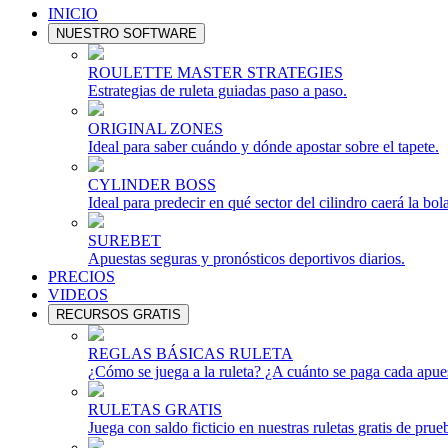
INICIO
NUESTRO SOFTWARE
ROULETTE MASTER STRATEGIES
Estrategias de ruleta guiadas paso a paso.
ORIGINAL ZONES
Ideal para saber cuándo y dónde apostar sobre el tapete.
CYLINDER BOSS
Ideal para predecir en qué sector del cilindro caerá la bola
SUREBET
Apuestas seguras y pronósticos deportivos diarios.
PRECIOS
VIDEOS
RECURSOS GRATIS
REGLAS BÁSICAS RULETA
¿Cómo se juega a la ruleta? ¿A cuánto se paga cada apue
RULETAS GRATIS
Juega con saldo ficticio en nuestras ruletas gratis de prue