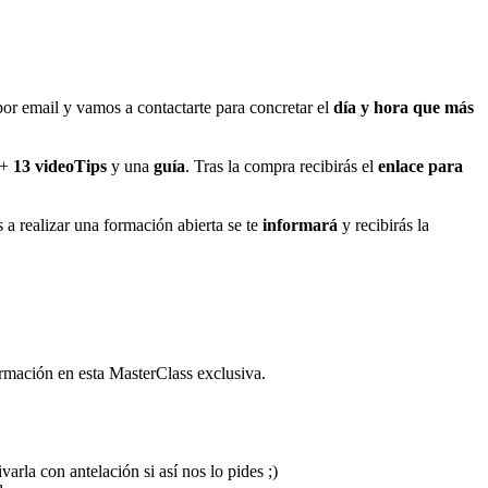
 por email y vamos a contactarte para concretar el
día y hora que más
 +
13 videoTips
y una
guía
. Tras la compra recibirás el
enlace para
a realizar una formación abierta se te
informará
y recibirás la
rmación en esta MasterClass exclusiva.
rla con antelación si así nos lo pides ;)