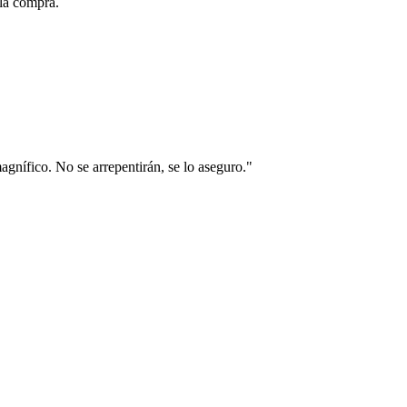
 la compra.
agnífico. No se arrepentirán, se lo aseguro."