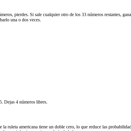
eros, pierdes. Si sale cualquier otro de los 33 números restantes, gana
barlo una o dos veces.
5. Dejas 4 números libres.
ue la ruleta americana tiene un doble cero, lo que reduce las probabilida