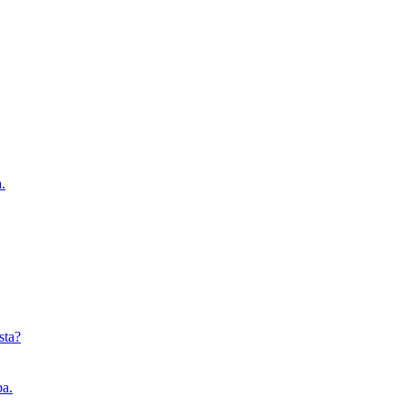
.
sta?
ba.