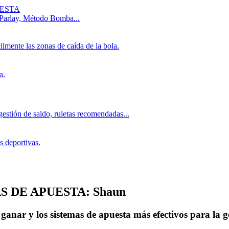
UESTA
 Parlay, Método Bomba...
ilmente las zonas de caída de la bola.
a.
gestión de saldo, ruletas recomendadas...
s deportivas.
 DE APUESTA: Shaun
ganar y los sistemas de apuesta más efectivos para la g