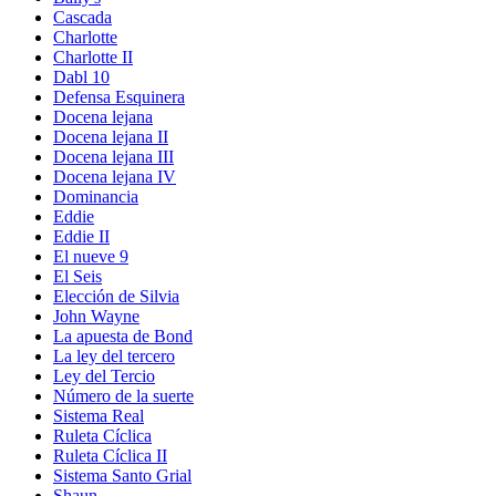
Cascada
Charlotte
Charlotte II
Dabl 10
Defensa Esquinera
Docena lejana
Docena lejana II
Docena lejana III
Docena lejana IV
Dominancia
Eddie
Eddie II
El nueve 9
El Seis
Elección de Silvia
John Wayne
La apuesta de Bond
La ley del tercero
Ley del Tercio
Número de la suerte
Sistema Real
Ruleta Cíclica
Ruleta Cíclica II
Sistema Santo Grial
Shaun