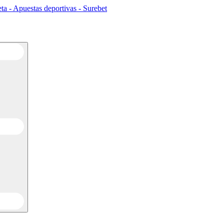
articular que ofrece una probabilidad consi
ruleta, dejando solo 4 números sin cubrir en
ogresion apuestas, progresiones apuesta, ruleta, gestion