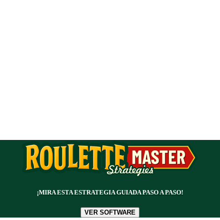
¡MIRA ESTA ESTRATEGIA GUIADA PASO A PASO!
VER SOFTWARE