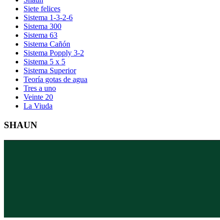
Siete felices
Sistema 1-3-2-6
Sistema 300
Sistema 63
Sistema Cañón
Sistema Popply 3-2
Sistema 5 x 5
Sistema Superior
Teoría gotas de agua
Tres a uno
Veinte 20
La Viuda
SHAUN