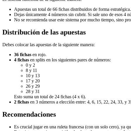
Apuestas un total de 66 fichas distribuidos de forma estratégica.
Dejas únicamente 4 números sin cubrir. Si sale uno de esos 4 núm
No se recomienda usar este sistema por mucho tiempo, sino pro
Distribución de las apuestas
Debes colocar las apuestas de la siguiente manera:
36 fichas
en rojo.
4 fichas
en splits en los siguientes pares de números:
0 y 2
8 y 11
10 y 13
17 y 20
26 y 29
28 y 31
Esto suma un total de 24 fichas (4 x 6).
2 fichas
en 3 números a elección entre: 4, 6, 15, 22, 24, 33, y 3
Recomendaciones
Es crucial jugar en una ruleta francesa (con un solo cero), ya q