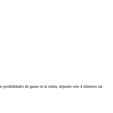
s posibilidades de ganar en la ruleta, dejando solo 4 números sin