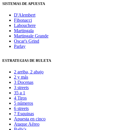
SISTEMAS DE APUESTA
D'Alembert
Fibonacci
Labouchere
Martingala
Martingale Grande
Oscar's Grind
Parlay
ESTRATEGIAS DE RULETA
2 arriba, 2 abajo
2 y más
3 Docenas
3 streets
35 a 1
4 Tiros
5 números
6 streets
7 Esquinas
Apuesta en cinco
Ataque Aéreo
Bally's