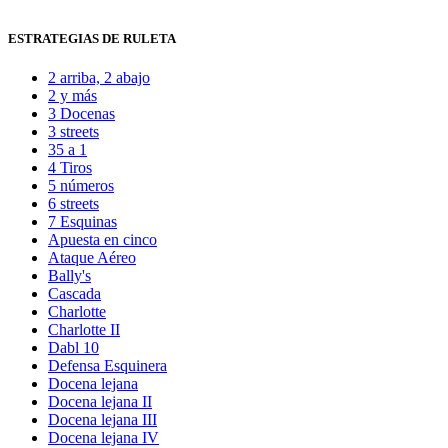
ESTRATEGIAS DE RULETA
2 arriba, 2 abajo
2 y más
3 Docenas
3 streets
35 a 1
4 Tiros
5 números
6 streets
7 Esquinas
Apuesta en cinco
Ataque Aéreo
Bally's
Cascada
Charlotte
Charlotte II
Dabl 10
Defensa Esquinera
Docena lejana
Docena lejana II
Docena lejana III
Docena lejana IV