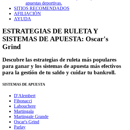
apuestas deportivas.
SITIOS RECOMENDADOS
AFILIACIÓN
AYUDA
ESTRATEGIAS DE RULETA Y
SISTEMAS DE APUESTA: Oscar's
Grind
Descubre las estrategias de ruleta más populares
para ganar y los sistemas de apuesta más efectivos
para la gestión de tu saldo y cuidar tu bankroll.
SISTEMAS DE APUESTA
D'Alembert
Fibonacci
Labouchere
Martingala
Martingale Grande
Oscar's Grind
Parlay