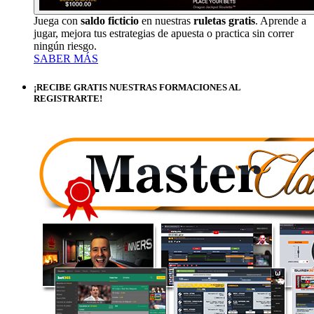
Juega con
saldo ficticio
en nuestras
ruletas gratis
. Aprende a
jugar, mejora tus estrategias de apuesta o practica sin correr
ningún riesgo.
SABER MÁS
¡RECIBE
GRATIS
NUESTRAS
FORMACIONES
AL
REGISTRARTE
!