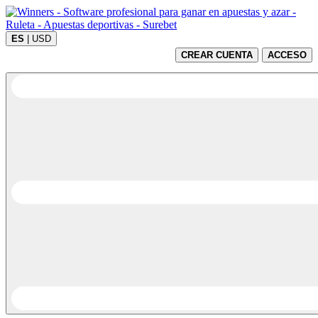
Estrategia ruleta: Oscar's Grind
ES
| USD
CREAR CUENTA
ACCESO
El sistema Oscar's Grind es una estrategia
relativamente reciente en comparación con
otros sistemas. Su fama comenzó en la
época de las primeras computadoras y se
puso a prueba con éxito en una simulación
de 280.000 lanzamientos de ruleta
realizada en 1956 en la computadora IBM
790.
oscars-grind, winners, estrategias ruleta, sistemas
apuesta, progresion apuestas, progresiones apuesta,
ruleta, gestion saldo, bankroll