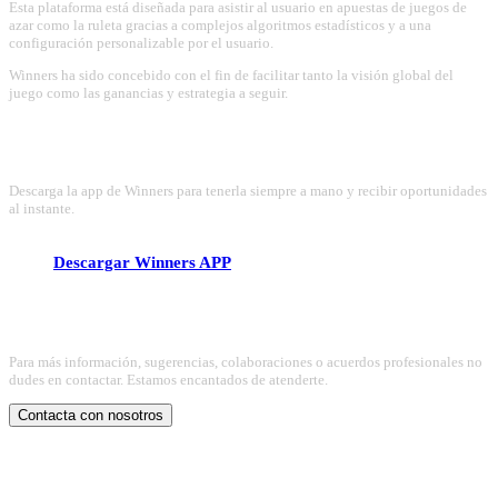
Esta plataforma está diseñada para asistir al usuario en apuestas de juegos de
azar como la ruleta gracias a complejos algoritmos estadísticos y a una
configuración personalizable por el usuario.
Winners ha sido concebido con el fin de facilitar tanto la visión global del
juego como las ganancias y estrategia a seguir.
Descarga nuestra APP en Android
Descarga la app de Winners para tenerla siempre a mano y recibir oportunidades
al instante.
Descargar Winners APP
Contacta con nosotros
Para más información, sugerencias, colaboraciones o acuerdos profesionales no
dudes en contactar. Estamos encantados de atenderte.
Contacta con nosotros