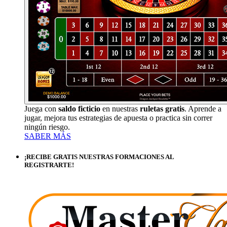
Juega con
saldo ficticio
en nuestras
ruletas gratis
. Aprende a
jugar, mejora tus estrategias de apuesta o practica sin correr
ningún riesgo.
SABER MÁS
¡RECIBE
GRATIS
NUESTRAS
FORMACIONES
AL
REGISTRARTE
!