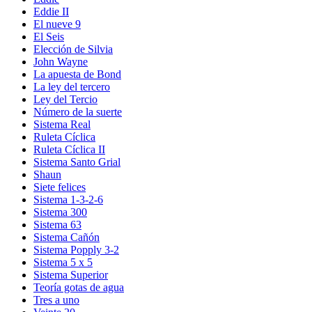
Eddie II
El nueve 9
El Seis
Elección de Silvia
John Wayne
La apuesta de Bond
La ley del tercero
Ley del Tercio
Número de la suerte
Sistema Real
Ruleta Cíclica
Ruleta Cíclica II
Sistema Santo Grial
Shaun
Siete felices
Sistema 1-3-2-6
Sistema 300
Sistema 63
Sistema Cañón
Sistema Popply 3-2
Sistema 5 x 5
Sistema Superior
Teoría gotas de agua
Tres a uno