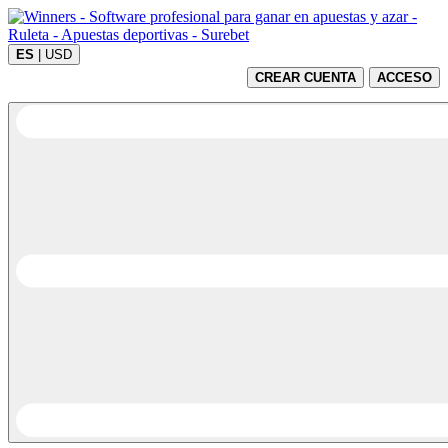
Estrategia ruleta: Martingala
ES
| USD
CREAR CUENTA
ACCESO
El sistema Martingale es una estrategia de
apuestas ampliamente conocida,
especialmente en juegos como la ruleta.
Aunque es famoso por su simplicidad,
también es criticado por los riesgos que
conlleva. A continuación, se detalla su
historia y funcionamiento.
martingala, winners, estrategias ruleta, sistemas
apuesta, progresion apuestas, progresiones apuesta,
ruleta, gestion saldo, bankroll