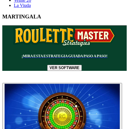
Veinte 20
La Viuda
MARTINGALA
¡MIRA ESTA ESTRATEGIA GUIADA PASO A PASO!
VER SOFTWARE