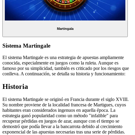
Martingala
Sistema Martingale
El sistema Martingale es una estrategia de apuestas ampliamente
conocida, especialmente en juegos como la ruleta. Aunque es
famoso por su simplicidad, también es criticado por los riesgos que
conlleva. A continuación, se detalla su historia y funcionamiento:
Historia
El sistema Martingale se originó en Francia durante el siglo XVIII.
Su nombre proviene de la localidad francesa de Martigues, cuyos
habitantes eran considerados ingenuos en aquella época. La
estrategia ganó popularidad como un método "infalible" para
recuperar pérdidas en juegos de azar, aunque con el tiempo se
demostró que podía llevar a la bancarrota debido al crecimiento
exponencial de las apuestas necesarias tras una serie de pérdidas.