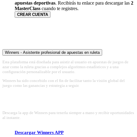
apuestas deportivas
. Recibirás tu enlace para descargar las
2
MasterClass
cuando te registres.
CREAR CUENTA
Winners - Asistente profesional de apuestas en ruleta
Esta plataforma está diseñada para asistir al usuario en apuestas de juegos de
azar como la ruleta gracias a complejos algoritmos estadísticos y a una
configuración personalizable por el usuario.
Winners ha sido concebido con el fin de facilitar tanto la visión global del
juego como las ganancias y estrategia a seguir.
Descarga nuestra APP en Android
Descarga la app de Winners para tenerla siempre a mano y recibir oportunidades
al instante.
Descargar Winners APP