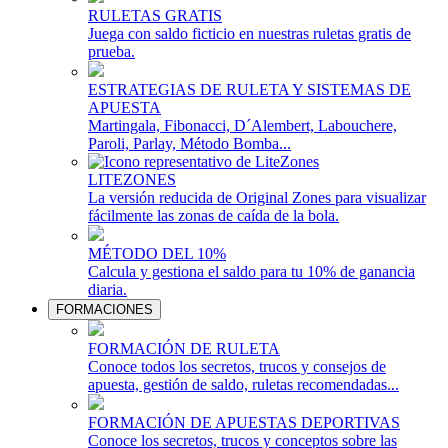
RULETAS GRATIS
Juega con saldo ficticio en nuestras ruletas gratis de
prueba.
ESTRATEGIAS DE RULETA Y SISTEMAS DE
APUESTA
Martingala, Fibonacci, D´Alembert, Labouchere,
Paroli, Parlay, Método Bomba...
LITEZONES
La versión reducida de Original Zones para visualizar
fácilmente las zonas de caída de la bola.
MÉTODO DEL 10%
Calcula y gestiona el saldo para tu 10% de ganancia
diaria.
FORMACIONES
FORMACIÓN DE RULETA
Conoce todos los secretos, trucos y consejos de
apuesta, gestión de saldo, ruletas recomendadas...
FORMACIÓN DE APUESTAS DEPORTIVAS
Conoce los secretos, trucos y conceptos sobre las