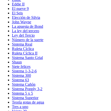
Eddie II
El nueve 9
El Seis
Elección de Silvia
John Wayne
La apuesta de Bond
La ley del tercero
Ley del Tercio
Número de la suerte
Sistema Real
Ruleta Cíclica
Ruleta Cíclica II
Sistema Santo Grial
Shaun
Siete felices
Sistema 1-3-2-6
Sistema 300
Sistema 63
Sistema Cañón
Sistema Popply 3-2
Sistema 5 x 5
Sistema Superior
Teoría gotas de agua
Tres a uno