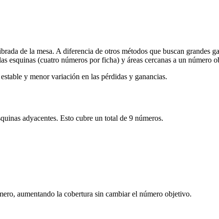
brada de la mesa. A diferencia de otros métodos que buscan grandes gan
 las esquinas (cuatro números por ficha) y áreas cercanas a un número ob
 estable y menor variación en las pérdidas y ganancias.
squinas adyacentes. Esto cubre un total de 9 números.
úmero, aumentando la cobertura sin cambiar el número objetivo.