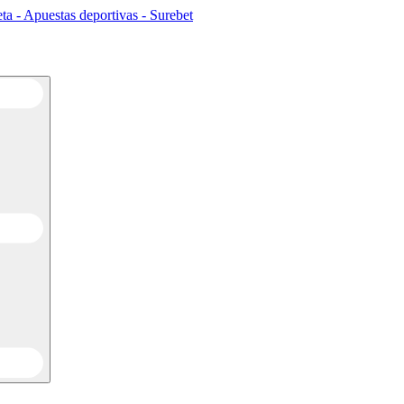
inera
ada en una cobertura equilibrada de la mesa
iduales, este sistema sacrifica el alto pag
eros por ficha) y áreas cercanas a un número
eta, sistemas apuesta, progresion apuestas, progresiones