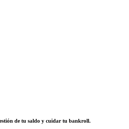
estión de tu saldo y cuidar tu bankroll.