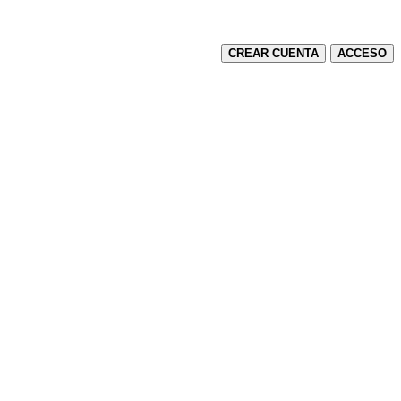
CREAR CUENTA
ACCESO
leta. La ruleta contiene 12 streets, que son
ion saldo, bankroll