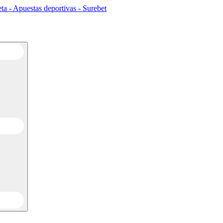
n dos
streets
(calles) por cada docena de la ru
, progresion apuestas, progresiones apuesta, ruleta, gest