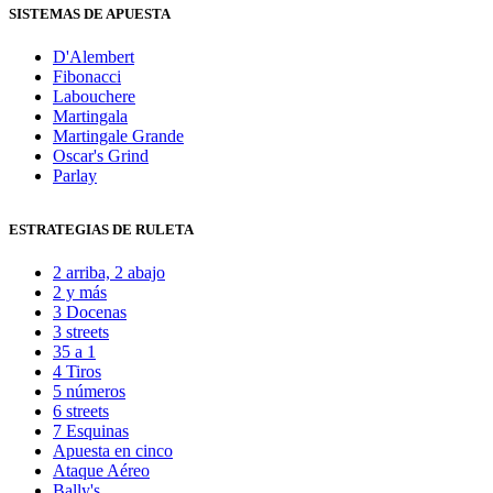
SISTEMAS DE APUESTA
D'Alembert
Fibonacci
Labouchere
Martingala
Martingale Grande
Oscar's Grind
Parlay
ESTRATEGIAS DE RULETA
2 arriba, 2 abajo
2 y más
3 Docenas
3 streets
35 a 1
4 Tiros
5 números
6 streets
7 Esquinas
Apuesta en cinco
Ataque Aéreo
Bally's