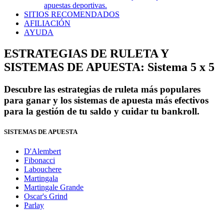
apuestas deportivas.
SITIOS RECOMENDADOS
AFILIACIÓN
AYUDA
ESTRATEGIAS DE RULETA Y
SISTEMAS DE APUESTA: Sistema 5 x 5
Descubre las estrategias de ruleta más populares
para ganar y los sistemas de apuesta más efectivos
para la gestión de tu saldo y cuidar tu bankroll.
SISTEMAS DE APUESTA
D'Alembert
Fibonacci
Labouchere
Martingala
Martingale Grande
Oscar's Grind
Parlay