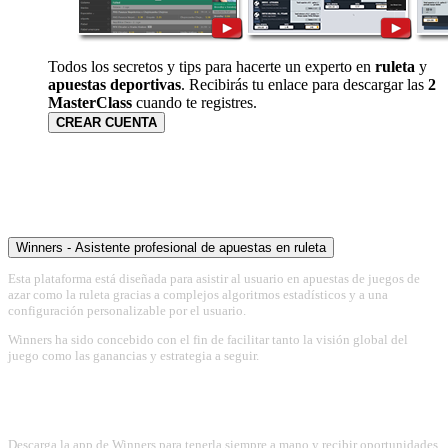
Todos los secretos y tips para hacerte un experto en
ruleta
y
apuestas deportivas
. Recibirás tu enlace para descargar las
2
MasterClass
cuando te registres.
CREAR CUENTA
Winners - Asistente profesional de apuestas en ruleta
Esta plataforma está diseñada para asistir al usuario en apuestas de juegos de
azar como la ruleta gracias a complejos algoritmos estadísticos y a una
configuración personalizable por el usuario.
Winners ha sido concebido con el fin de facilitar tanto la visión global del
juego como las ganancias y estrategia a seguir.
Descarga nuestra APP en Android
Descarga la app de Winners para tenerla siempre a mano y recibir oportunidades