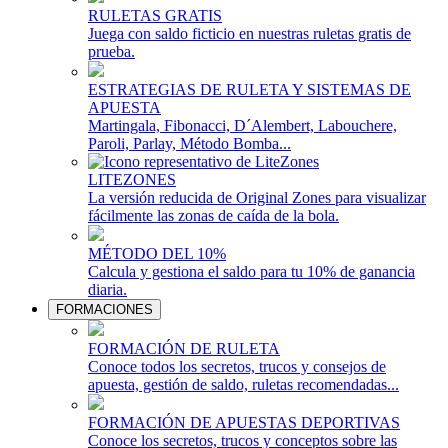
RULETAS GRATIS
Juega con saldo ficticio en nuestras ruletas gratis de
prueba.
ESTRATEGIAS DE RULETA Y SISTEMAS DE
APUESTA
Martingala, Fibonacci, D´Alembert, Labouchere,
Paroli, Parlay, Método Bomba...
LITEZONES
La versión reducida de Original Zones para visualizar
fácilmente las zonas de caída de la bola.
MÉTODO DEL 10%
Calcula y gestiona el saldo para tu 10% de ganancia
diaria.
FORMACIONES
FORMACIÓN DE RULETA
Conoce todos los secretos, trucos y consejos de
apuesta, gestión de saldo, ruletas recomendadas...
FORMACIÓN DE APUESTAS DEPORTIVAS
Conoce los secretos, trucos y conceptos sobre las