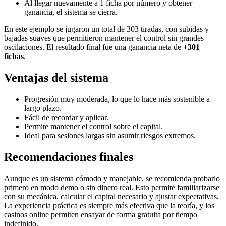
Al llegar nuevamente a 1 ficha por número y obtener
ganancia, el sistema se cierra.
En este ejemplo se jugaron un total de 303 tiradas, con subidas y
bajadas suaves que permitieron mantener el control sin grandes
oscilaciones. El resultado final fue una ganancia neta de
+301
fichas
.
Ventajas del sistema
Progresión muy moderada, lo que lo hace más sostenible a
largo plazo.
Fácil de recordar y aplicar.
Permite mantener el control sobre el capital.
Ideal para sesiones largas sin asumir riesgos extremos.
Recomendaciones finales
Aunque es un sistema cómodo y manejable, se recomienda probarlo
primero en modo demo o sin dinero real. Esto permite familiarizarse
con su mecánica, calcular el capital necesario y ajustar expectativas.
La experiencia práctica es siempre más efectiva que la teoría, y los
casinos online permiten ensayar de forma gratuita por tiempo
indefinido.