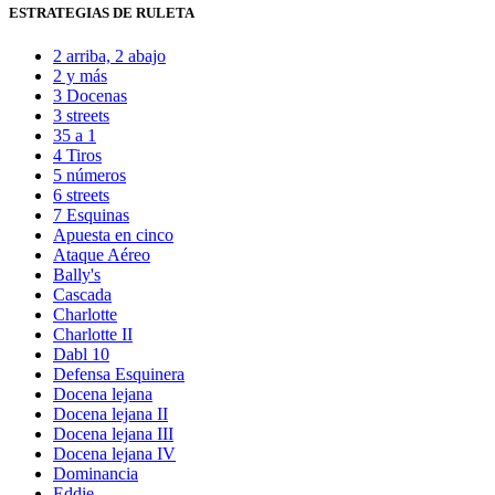
ESTRATEGIAS DE RULETA
2 arriba, 2 abajo
2 y más
3 Docenas
3 streets
35 a 1
4 Tiros
5 números
6 streets
7 Esquinas
Apuesta en cinco
Ataque Aéreo
Bally's
Cascada
Charlotte
Charlotte II
Dabl 10
Defensa Esquinera
Docena lejana
Docena lejana II
Docena lejana III
Docena lejana IV
Dominancia
Eddie