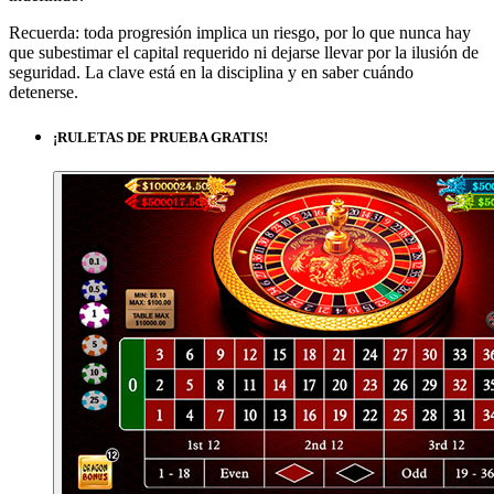
Recuerda: toda progresión implica un riesgo, por lo que nunca hay
que subestimar el capital requerido ni dejarse llevar por la ilusión de
seguridad. La clave está en la disciplina y en saber cuándo
detenerse.
¡RULETAS DE PRUEBA GRATIS!