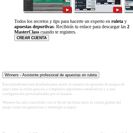
Todos los secretos y tips para hacerte un experto en
ruleta
y
apuestas deportivas
. Recibirás tu enlace para descargar las
2
MasterClass
cuando te registres.
CREAR CUENTA
Winners - Asistente profesional de apuestas en ruleta
Esta plataforma está diseñada para asistir al usuario en apuestas de juegos de
azar como la ruleta gracias a complejos algoritmos estadísticos y a una
configuración personalizable por el usuario.
Winners ha sido concebido con el fin de facilitar tanto la visión global del
juego como las ganancias y estrategia a seguir.
Descarga nuestra APP en Android