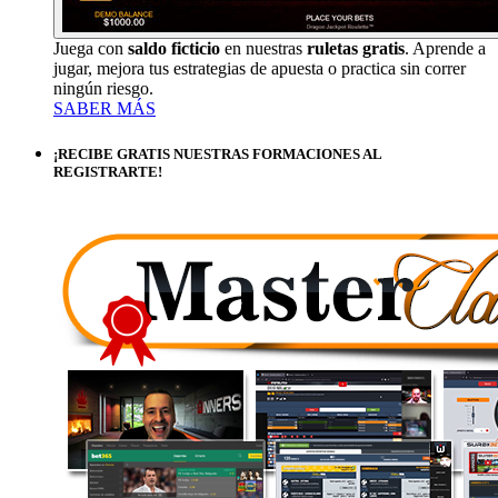
Juega con
saldo ficticio
en nuestras
ruletas gratis
. Aprende a
jugar, mejora tus estrategias de apuesta o practica sin correr
ningún riesgo.
SABER MÁS
¡RECIBE
GRATIS
NUESTRAS
FORMACIONES
AL
REGISTRARTE
!