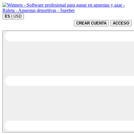
Estrategia ruleta: 5 números
ES
| USD
CREAR CUENTA
ACCESO
Este sistema se basa en elegir 5 números
favoritos y apostar exclusivamente por
ellos en cada giro. La estrategia está
pensada para durar 17 tiradas
consecutivas, y durante ese tiempo se
espera que al menos uno de los números
seleccionados aparezca.
5-numeros, winners, estrategias ruleta, sistemas
apuesta, progresion apuestas, progresiones apuesta,
ruleta, gestion saldo, bankroll