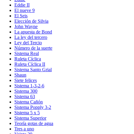
Eddie II
El nueve 9
El Seis
Elección de Silvia
John Wayne
La apuesta de Bond
La ley del tercero
Ley del Tercio
Número de la suerte
Sistema Real
Ruleta Cíclica
Ruleta Cíclica II
Sistema Santo Grial
Shaun
Siete felices
Sistema 1-3-2-6
Sistema 300
Sistema 63
Sistema Cañón
Sistema Popply 3-2
Sistema 5 x 5
Sistema Superior
Teoría gotas de agua
Tres a uno