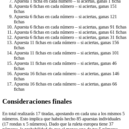
Apuesta 1 ficha en cada número – si aciertas, ganas 1 ficha
Apuesta 6 fichas en cada número – si aciertas, ganas 151
fichas
Apuesta 6 fichas en cada número – si aciertas, ganas 121
fichas
Apuesta 6 fichas en cada número – si aciertas, ganas 91 fichas
Apuesta 6 fichas en cada número – si aciertas, ganas 61 fichas
Apuesta 6 fichas en cada número – si aciertas, ganas 31 fichas
Apuesta 11 fichas en cada número – si aciertas, ganas 156
fichas
Apuesta 11 fichas en cada número – si aciertas, ganas 101
fichas
Apuesta 11 fichas en cada número – si aciertas, ganas 46
fichas
Apuesta 16 fichas en cada número – si aciertas, ganas 146
fichas
Apuesta 16 fichas en cada número – si aciertas, ganas 66
fichas
Consideraciones finales
En total realizarás 17 tiradas, apostando en cada una a los mismos 5
números. Esto implica que habrás hecho 85 apuestas individuales
(17 rondas x 5 números). Dado que la ruleta europea tiene 37